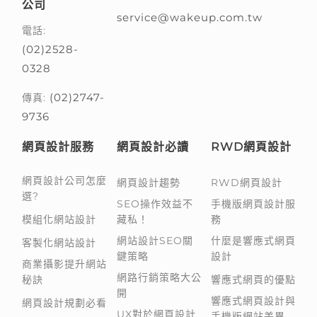
公司
service@wakeup.com.tw
電話:
(02)2528-
0328
(02)2747-
傳真:
9736
網頁設計服務
網頁設計必讀
RWD網頁設計
網頁設計公司怎麼
網頁設計趨勢
RWD網頁設計
選?
SEO操作效益不
手機版網頁設計服
模組化網站設計
藏私！
務
網站設計SEO關
什麼是響應式網頁
客製化網站設計
鍵策略
設計
商業攝影提升網站
網路行銷策略大公
秘訣
響應式網頁的優點
開
響應式網頁設計與
網頁設計規劃必看
UX對於網頁設計
手機版網站差異