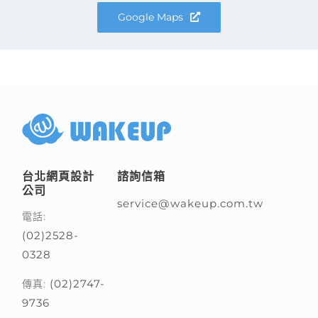
Google Maps
台北網頁設計
諮詢信箱
公司
service@wakeup.com.tw
電話:
(02)2528-
0328
(02)2747-
傳真:
9736