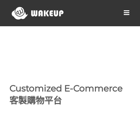
Skip
to
content
Customized E-Commerce
客製購物平台