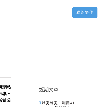
網頁設計案例
關於我們
聯絡振作
覽網站
近期文章
元素。
設計公
以夷制夷：利用AI