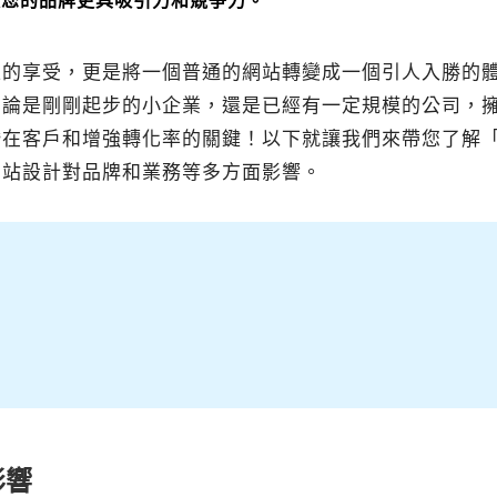
使您的品牌更具吸引力和競爭力。
上的享受，更是將一個普通的網站轉變成一個引人入勝的
無論是剛剛起步的小企業，還是已經有一定規模的公司，
潛在客戶和增強轉化率的關鍵！以下就讓我們來帶您了解
網站設計對品牌和業務等多方面影響。
影響