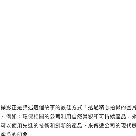
業攝影正是講述這個故事的最佳方式！透過精心拍攝的圖
化。例如：環保相關的公司利用自然景觀和可持續產品，
則可以使用先進的技術和創新的產品，來傳遞公司的現代
在客戶的印象。