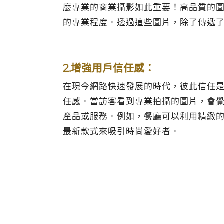
麼專業的商業攝影如此重要！高品質的
的專業程度。透過這些圖片，除了傳遞
2.增強用戶信任感：
在現今網路快速發展的時代，彼此信任
任感。當訪客看到專業拍攝的圖片，會
產品或服務。例如，餐廳可以利用精緻
最新款式來吸引時尚愛好者。