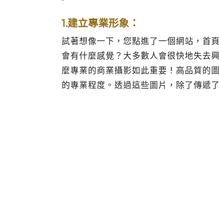
1.建立專業形象：
試著想像一下，您點進了一個網站，首
會有什麼感覺？大多數人會很快地失去
麼專業的商業攝影如此重要！高品質的
的專業程度。透過這些圖片，除了傳遞