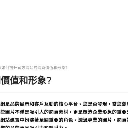
RWD網頁設計
購物網站設計
網頁知識
影如何提升官方網站的網頁價值和形象?
價值和形象?
官網是品牌展示和客戶互動的核心平台。您是否發現，當您瀏
這些圖片不僅是吸引人的網頁素材，更是塑造企業形象的重要
和網站建置中扮演著至關重要的角色。透過專業的圖片，網頁