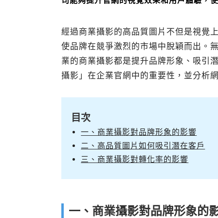
司能夠提升官網的視覺效果和用戶體驗，
經過商業攝影的高品質圖片不但是視覺
使品牌在競爭激烈的市場中脫穎而出。
業的商業攝影都是提升品牌形象、吸引
攝影」在企業官網中的重要性，並分析
目次
一、商業攝影對品牌形象的影響
二、高品質圖片如何吸引潛在客戶
三、商業攝影對轉化率的影響
一、商業攝影對品牌形象的