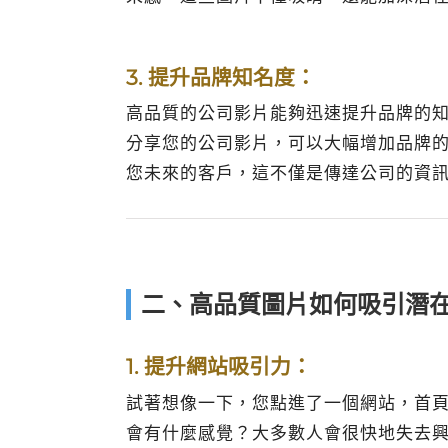
3. 提升品牌知名度：
高品質的公司影片能夠迅速提升品牌的
分享您的公司影片，可以大幅增加品牌
您未來的客戶，這不僅是傳達公司的資
二、高品質圖片如何吸引潛
1. 提升網站吸引力：
試著想像一下，您點進了一個網站，首
會有什麼感覺？大多數人會很快地失去