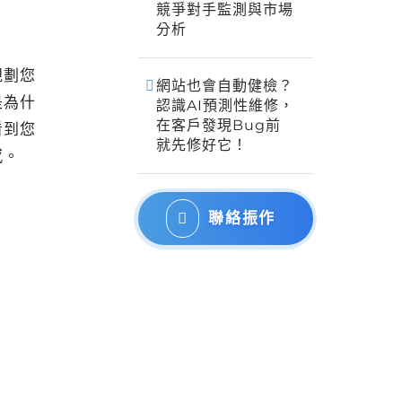
競爭對手監測與市場
分析
規劃您
網站也會自動健檢？
是為什
認識AI預測性維修，
在客戶發現Bug前
看到您
就先修好它！
感。
聯絡振作