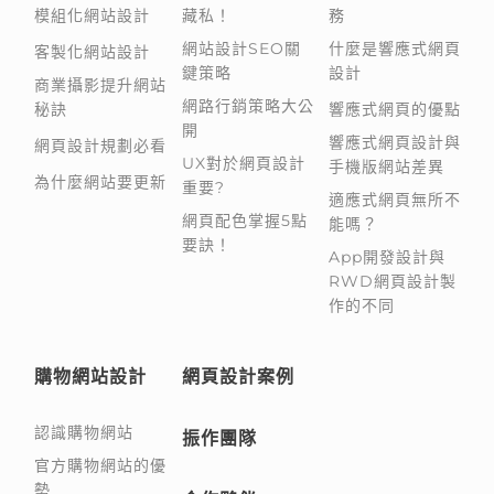
模組化網站設計
藏私！
務
網站設計SEO關
什麼是響應式網頁
客製化網站設計
鍵策略
設計
商業攝影提升網站
網路行銷策略大公
秘訣
響應式網頁的優點
開
響應式網頁設計與
網頁設計規劃必看
UX對於網頁設計
手機版網站差異
為什麼網站要更新
重要?
適應式網頁無所不
網頁配色掌握5點
能嗎？
要訣！
App開發設計與
RWD網頁設計製
作的不同
購物網站設計
網頁設計案例
認識購物網站
振作團隊
官方購物網站的優
勢