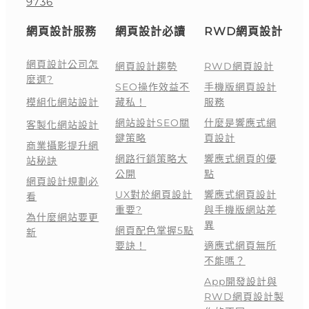
9736
網頁設計服務
網頁設計必讀
RWD網頁設計
網頁設計公司怎
網頁設計趨勢
RWD網頁設計
麼選?
SEO操作效益不
手機版網頁設計
模組化網站設計
藏私！
服務
網站設計SEO關
什麼是響應式網
客製化網站設計
鍵策略
頁設計
商業攝影提升網
網路行銷策略大
響應式網頁的優
站秘訣
公開
點
網頁設計規劃必
UX對於網頁設計
響應式網頁設計
看
重要?
與手機版網站差
為什麼網站要更
異
網頁配色掌握5點
新
要訣！
適應式網頁無所
不能嗎？
App開發設計與
RWD網頁設計製