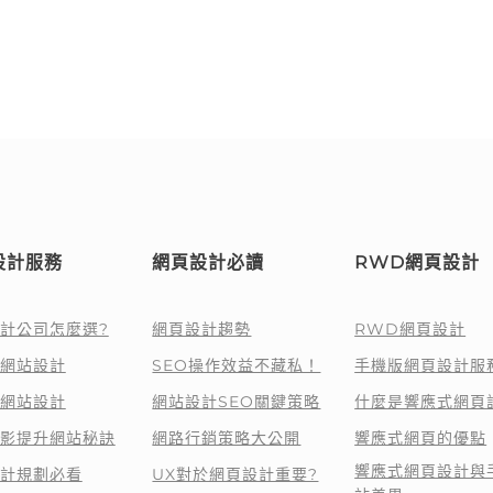
設計服務
網頁設計必讀
RWD網頁設計
計公司怎麼選?
網頁設計趨勢
RWD網頁設計
網站設計
SEO操作效益不藏私！
手機版網頁設計服
網站設計
網站設計SEO關鍵策略
什麼是響應式網頁
影提升網站秘訣
網路行銷策略大公開
響應式網頁的優點
響應式網頁設計與
計規劃必看
UX對於網頁設計重要?