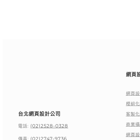
網頁
網頁設
模組化
台北網頁設計公司
客製化
商業攝
(02)2528-0328
電話:
網頁設
(02)2747-9736
傳真: