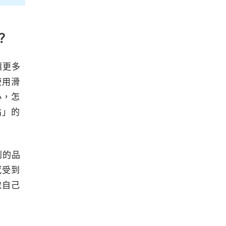
？
讓更多
使用滑
小，怎
站」的
到的品
感受到
說自己