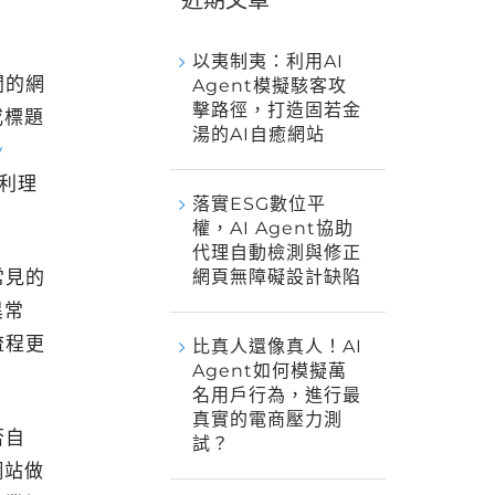
近期文章
以夷制夷：利用AI
開的網
Agent模擬駭客攻
擊路徑，打造固若金
或標題
湯的AI自癒網站
y
利理
落實ESG數位平
權，AI Agent協助
代理自動檢測與修正
常見的
網頁無障礙設計缺陷
異常
流程更
比真人還像真人！AI
Agent如何模擬萬
名用戶行為，進行最
真實的電商壓力測
否自
試？
網站做