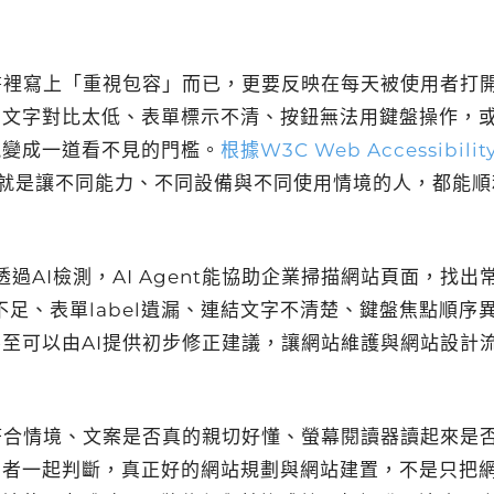
書裡寫上「重視包容」而已，更要反映在每天被使用者打
、文字對比太低、表單標示不清、按鈕無法用鍵盤操作，
能變成一道看不見的門檻。
根據W3C Web Accessibilit
就是讓不同能力、不同設備與不同使用情境的人，都能順
透過AI檢測，AI Agent能協助企業掃描網站頁面，找出
不足、表單label遺漏、連結文字不清楚、鍵盤焦點順序
至可以由AI提供初步修正建議，讓網站維護與網站設計
符合情境、文案是否真的親切好懂、螢幕閱讀器讀起來是
用者一起判斷，真正好的網站規劃與網站建置，不是只把