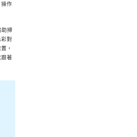
、操作
協助掃
色彩對
建置，
就跟著