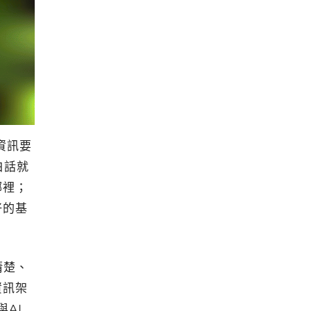
資訊要
白話就
哪裡；
好的基
清楚、
資訊架
AI