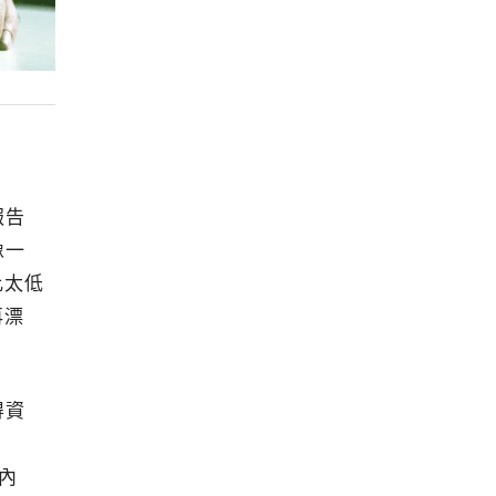
報告
像一
比太低
再漂
得資
內