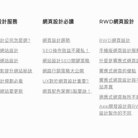
設計服務
網頁設計必讀
RWD網頁設計
計公司怎麼選?
網頁設計趨勢
RWD網頁設計
網站設計
SEO操作效益不藏私！
手機版網頁設計服
網站設計
網站設計SEO關鍵策略
什麼是響應式網頁
影提升網站秘訣
網路行銷策略大公開
響應式網頁的優點
響應式網頁設計與
計規劃必看
UX對於網頁設計重要?
站差異
網站要更新
網頁配色掌握5點要訣！
適應式網頁無所不
App開發設計與R
設計製作的不同