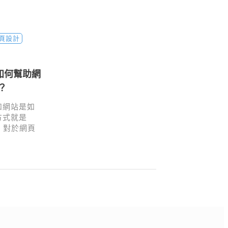
頁設計
如何幫助網
？
和網站是如
方式就是
I 對於網頁
關重要，能
升使用者體
還是購票，
應用和網站
決方案。