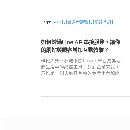
API
使用者體驗
網路行銷
Tags:
,
,
如何透過Line API串接服務，讓你
的網站與顧客增加互動體驗？
現代人幾乎都離不開Line，早已成為我
們生活中的必備工具！對於企業來說，
這也是一個與顧客互動的黃金平台和網
路行銷工具，越來越多品牌透過Line來
建立更加緊密的顧客關係，推送優惠活
動、解決問題，甚至讓顧客直接透過
Line進行即時諮詢和回饋。透過Line
API串接，輕鬆將Line的相關功能與網
站結合，像是讓顧客一鍵登入，免去記
住多個帳號密碼的煩惱，簡化了操作流
程，提升使用者體驗，還能增強品牌的
服務品質與忠誠度。讓我們一起來探索