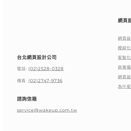
如何利用Line API，讓你的網站不僅僅
是展示平台，而是成為顧客與品牌之間
的「秘密武器」吧！
網頁
網頁設
模組化
台北網頁設計公司
客製化
商業攝
(02)2528-0328
電話:
網頁設
(02)2747-9736
傳真:
為什麼
諮詢信箱
service@wakeup.com.tw