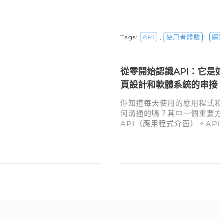
API
使用者體驗
網
Tags:
,
,
從零開始認識API：它是
頁設計和軟體系統的串接
你知道每天使用的應用程式
何溝通的嗎？其中一個重要
API（應用程式介面）。AP
設計公司和網站建置來說至
幫助不同系統「對話」，提
驗。無論是訂外送、查地圖
API 都在背後串接，讓這些
無縫合作，提供更智能的解