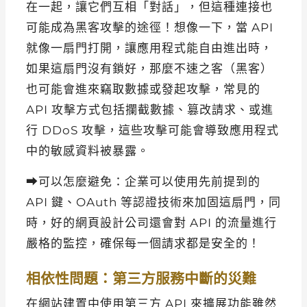
在一起，讓它們互相「對話」，但這種連接也
可能成為黑客攻擊的途徑！想像一下，當 API
就像一扇門打開，讓應用程式能自由進出時，
如果這扇門沒有鎖好，那麼不速之客（黑客）
也可能會進來竊取數據或發起攻擊，常見的
API 攻擊方式包括攔截數據、篡改請求、或進
行 DDoS 攻擊，這些攻擊可能會導致應用程式
中的敏感資料被暴露。
⮕可以怎麼避免：企業可以使用先前提到的
API
鍵、
OAuth
等認證技術來加固這扇門，同
時，好的
網頁設計公司
還會對
API
的流量進行
嚴格的監控，確保每一個請求都是安全的！
相依性問題：第三方服務中斷的災難
在網站建置中使用第三方 API 來擴展功能雖然