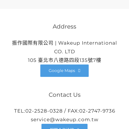
Address
振作國際有限公司 | Wakeup International
CO. LTD
105 臺北市八德路四段135號7樓
Google Maps
Contact Us
TEL:02-2528-0328 / FAX:02-2747-9736
service@wakeup.com.tw