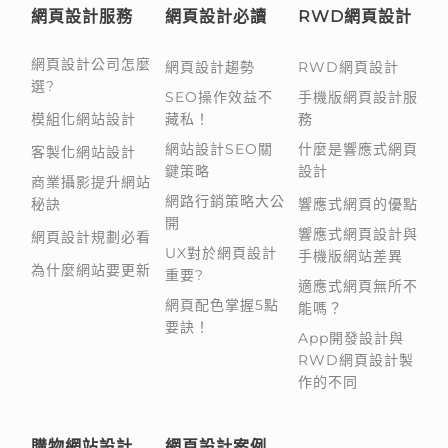
網頁設計服務
網頁設計必讀
RWD網頁設計
網頁設計公司怎麼
網頁設計趨勢
RWD網頁設計
選?
SEO操作效益不
手機版網頁設計服
模組化網站設計
藏私！
務
網站設計SEO關
什麼是響應式網頁
客製化網站設計
鍵策略
設計
商業攝影提升網站
網路行銷策略大公
秘訣
響應式網頁的優點
開
響應式網頁設計與
網頁設計規劃必看
UX對於網頁設計
手機版網站差異
為什麼網站要更新
重要?
適應式網頁無所不
網頁配色掌握5點
能嗎？
要訣！
App開發設計與
RWD網頁設計製
作的不同
購物網站設計
網頁設計案例