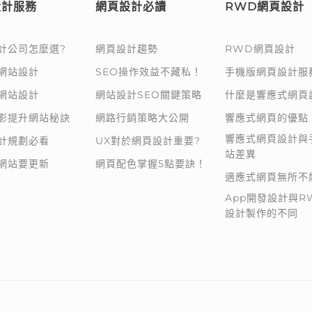
設計服務
網頁設計必讀
RWD網頁設計
計公司怎麼選?
網頁設計趨勢
RWD網頁設計
網站設計
SEO操作效益不藏私！
手機版網頁設計服
網站設計
網站設計SEO關鍵策略
什麼是響應式網頁
影提升網站秘訣
網路行銷策略大公開
響應式網頁的優點
響應式網頁設計與
計規劃必看
UX對於網頁設計重要?
站差異
網站要更新
網頁配色掌握5點要訣！
適應式網頁無所不
App開發設計與R
設計製作的不同