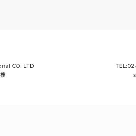
al CO. LTD
TEL:02
7樓