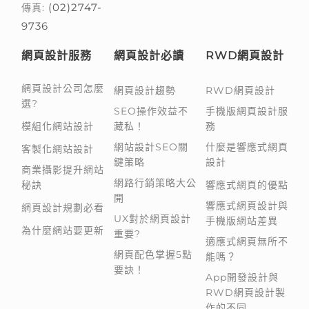
(02)2747-
傳真:
9736
網頁設計服務
網頁設計必讀
RWD網頁設計
網頁設計公司怎麼
網頁設計趨勢
RWD網頁設計
選?
SEO操作效益不
手機版網頁設計服
模組化網站設計
藏私！
務
網站設計SEO關
什麼是響應式網頁
客製化網站設計
鍵策略
設計
商業攝影提升網站
網路行銷策略大公
秘訣
響應式網頁的優點
開
響應式網頁設計與
網頁設計規劃必看
UX對於網頁設計
手機版網站差異
為什麼網站要更新
重要?
適應式網頁無所不
網頁配色掌握5點
能嗎？
要訣！
App開發設計與
RWD網頁設計製
作的不同