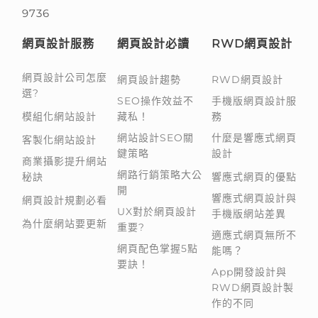
9736
網頁設計服務
網頁設計必讀
RWD網頁設計
網頁設計公司怎麼
網頁設計趨勢
RWD網頁設計
選?
SEO操作效益不
手機版網頁設計服
模組化網站設計
藏私！
務
網站設計SEO關
什麼是響應式網頁
客製化網站設計
鍵策略
設計
商業攝影提升網站
網路行銷策略大公
秘訣
響應式網頁的優點
開
響應式網頁設計與
網頁設計規劃必看
UX對於網頁設計
手機版網站差異
為什麼網站要更新
重要?
適應式網頁無所不
網頁配色掌握5點
能嗎？
要訣！
App開發設計與
RWD網頁設計製
作的不同