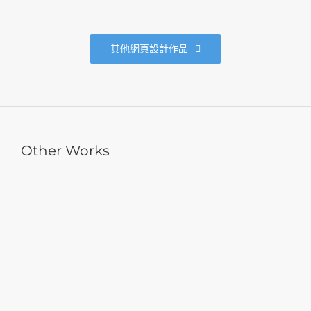
其他網頁設計作品
Other Works
健揚國際
安國國際
何嘉仁國際文教團隊
PartySmart