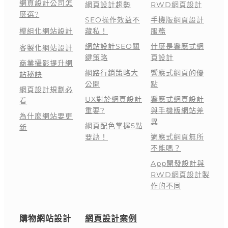
網頁設計公司怎
網頁設計趨勢
RWD網頁設計
麼選?
SEO操作效益不
手機版網頁設計
模組化網站設計
藏私！
服務
網站設計SEO關
什麼是響應式網
客製化網站設計
鍵策略
頁設計
商業攝影提升網
網路行銷策略大
響應式網頁的優
站秘訣
公開
點
網頁設計規劃必
UX對於網頁設計
響應式網頁設計
看
重要?
與手機版網站差
為什麼網站要更
異
網頁配色掌握5點
新
要訣！
適應式網頁無所
不能嗎？
App開發設計與
RWD網頁設計製
作的不同
購物網站設計
網頁設計案例