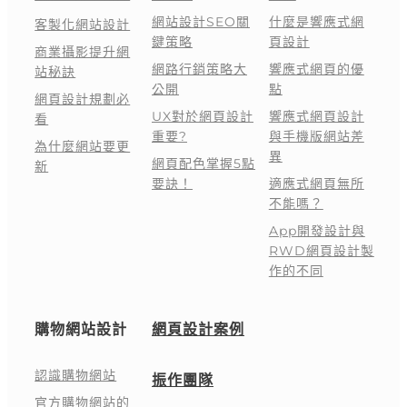
網站設計SEO關
什麼是響應式網
客製化網站設計
鍵策略
頁設計
商業攝影提升網
網路行銷策略大
響應式網頁的優
站秘訣
公開
點
網頁設計規劃必
UX對於網頁設計
響應式網頁設計
看
重要?
與手機版網站差
為什麼網站要更
異
網頁配色掌握5點
新
要訣！
適應式網頁無所
不能嗎？
App開發設計與
RWD網頁設計製
作的不同
購物網站設計
網頁設計案例
認識購物網站
振作團隊
官方購物網站的