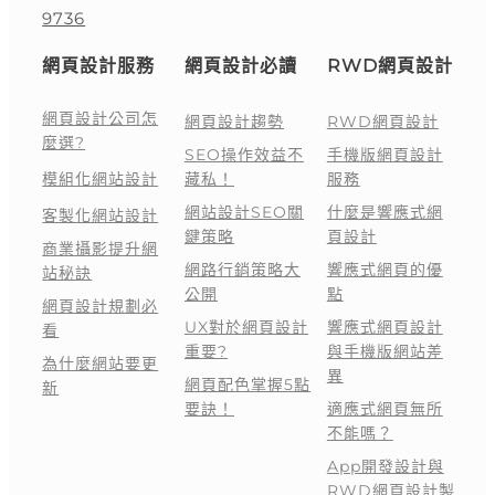
9736
網頁設計服務
網頁設計必讀
RWD網頁設計
網頁設計公司怎
網頁設計趨勢
RWD網頁設計
麼選?
SEO操作效益不
手機版網頁設計
模組化網站設計
藏私！
服務
網站設計SEO關
什麼是響應式網
客製化網站設計
鍵策略
頁設計
商業攝影提升網
網路行銷策略大
響應式網頁的優
站秘訣
公開
點
網頁設計規劃必
UX對於網頁設計
響應式網頁設計
看
重要?
與手機版網站差
為什麼網站要更
異
網頁配色掌握5點
新
要訣！
適應式網頁無所
不能嗎？
App開發設計與
RWD網頁設計製