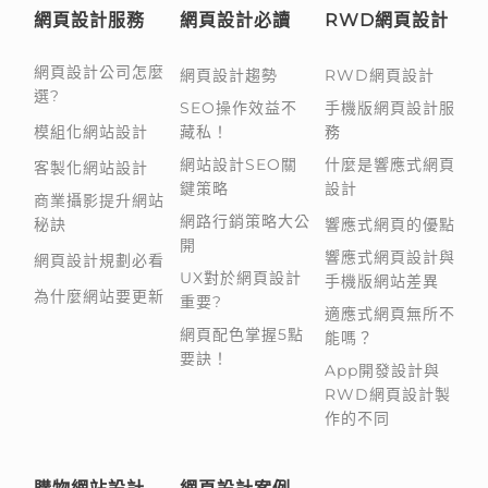
網頁設計服務
網頁設計必讀
RWD網頁設計
網頁設計公司怎麼
網頁設計趨勢
RWD網頁設計
選?
SEO操作效益不
手機版網頁設計服
模組化網站設計
藏私！
務
網站設計SEO關
什麼是響應式網頁
客製化網站設計
鍵策略
設計
商業攝影提升網站
網路行銷策略大公
秘訣
響應式網頁的優點
開
響應式網頁設計與
網頁設計規劃必看
UX對於網頁設計
手機版網站差異
為什麼網站要更新
重要?
適應式網頁無所不
網頁配色掌握5點
能嗎？
要訣！
App開發設計與
RWD網頁設計製
作的不同