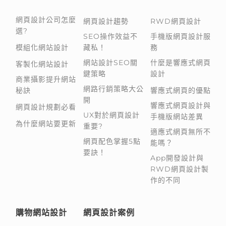
網頁設計公司怎麼
網頁設計趨勢
RWD網頁設計
選?
SEO操作效益不
手機版網頁設計服
模組化網站設計
藏私！
務
網站設計SEO關
什麼是響應式網頁
客製化網站設計
鍵策略
設計
商業攝影提升網站
網路行銷策略大公
秘訣
響應式網頁的優點
開
響應式網頁設計與
網頁設計規劃必看
UX對於網頁設計
手機版網站差異
為什麼網站要更新
重要?
適應式網頁無所不
網頁配色掌握5點
能嗎？
要訣！
App開發設計與
RWD網頁設計製
作的不同
購物網站設計
網頁設計案例