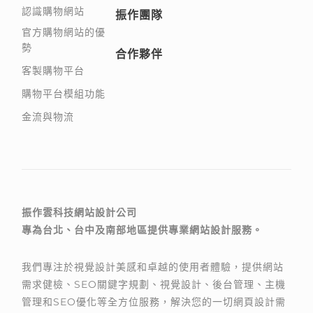
認識購物網站
振作團隊
官方購物網站的優
勢
合作夥伴
客製購物平台
購物平台模組功能
金流與物流
振作雲科技網站設計公司
專為台北、台中及南部地區提供專業網站設計服務。
我們專注於視覺設計美感和卓越的使用者體驗，提供網站
需求健檢、SEO關鍵字規劃、視覺設計、後台管理、主機
管理和SEO優化等全方位服務，解決您的一切網頁設計需