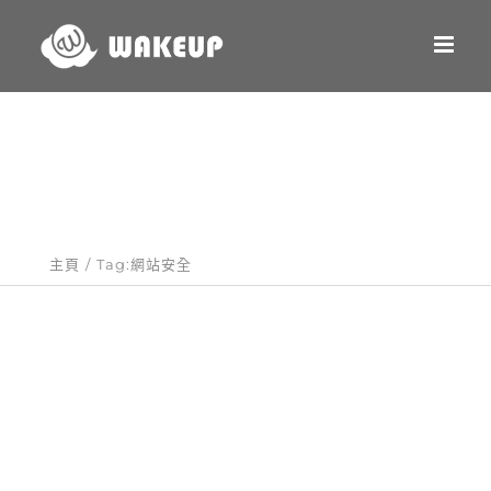
Skip
to
content
關鍵字：網站安全
主頁
Tag:
網站安全