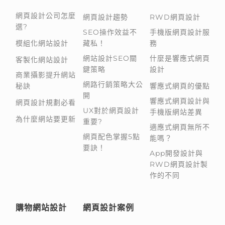
網頁設計公司怎麼
網頁設計趨勢
RWD網頁設計
選?
SEO操作效益不
手機版網頁設計服
模組化網站設計
藏私！
務
網站設計SEO關
什麼是響應式網頁
客製化網站設計
鍵策略
設計
商業攝影提升網站
網路行銷策略大公
秘訣
響應式網頁的優點
開
響應式網頁設計與
網頁設計規劃必看
UX對於網頁設計
手機版網站差異
為什麼網站要更新
重要?
適應式網頁無所不
網頁配色掌握5點
能嗎？
要訣！
App開發設計與
RWD網頁設計製
作的不同
購物網站設計
網頁設計案例