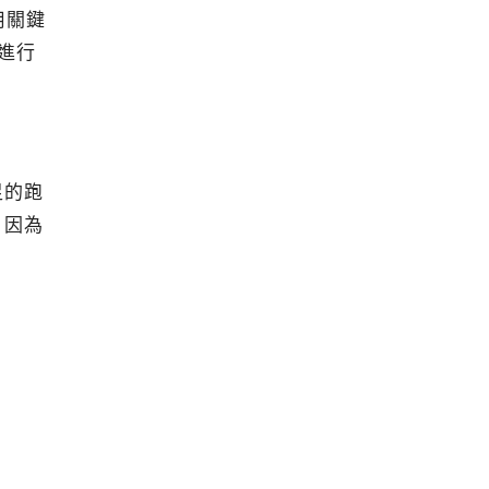
用關鍵
進行
足的跑
，因為