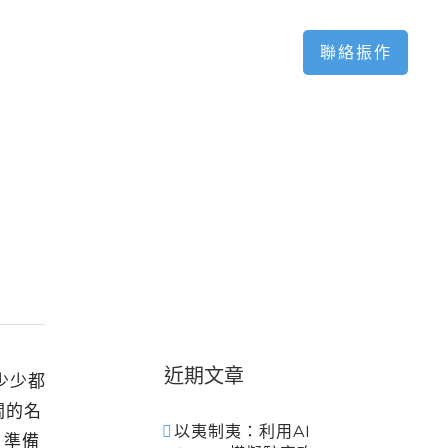
網頁設計案例
關於我們
聯絡振作
近期文章
少少都
關的名
以夷制夷：利用AI
！準備