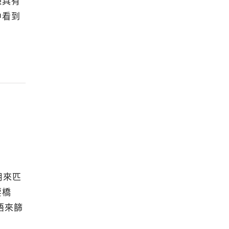
種具有
中看到
用來匹
要橋
語來篩