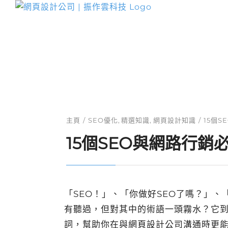
Skip
to
網頁設計服務
content
主頁
SEO優化
精選知識
網頁設計知識
15個
15個SEO與網路行銷
「SEO！」、「你做好SEO了嗎？」
有聽過，但對其中的術語一頭霧水？它到
詞，幫助你在與網頁設計公司溝通時更