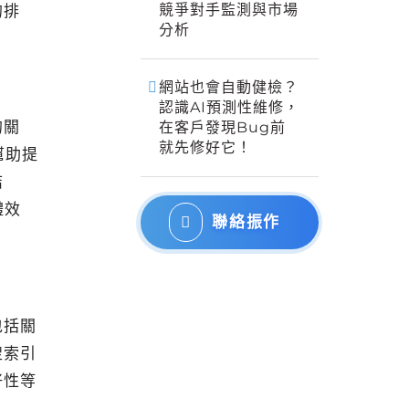
競爭對手監測與市場
的排
分析
網站也會自動健檢？
認識AI預測性維修，
的關
在客戶發現Bug前
就先修好它！
幫助提
結
體效
聯絡振作
包括關
搜索引
好性等