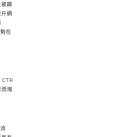
上被顯
提升網
用
優勢在
CTR
從而增
的流