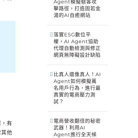
Agent模擬駭客攻
擊路徑，打造固若金
湯的AI自癒網站
落實ESG數位平
權，AI Agent協助
代理自動檢測與修正
網頁無障礙設計缺陷
比真人還像真人！AI
Agent如何模擬萬
名用戶行為，進行最
真實的電商壓力測
試？
電商營收翻倍的秘密
票，有
武器！利用AI
當其他
Agent進行全天候