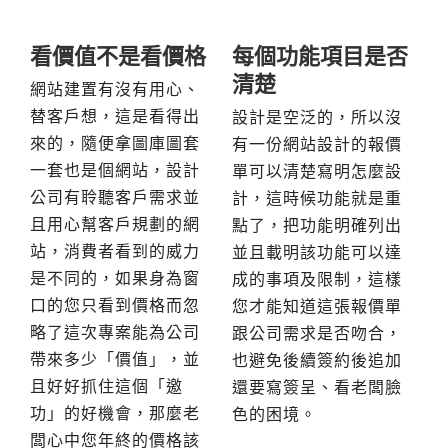
看價值不是看價格
每個功能項目是否
清楚
網站建置有沒有用心、
替客戶想，這是看得出
設計是空泛的，所以沒
來的，隨便拿圖庫圖套
有一份網站設計的報價
一套也是個網站，設計
單可以清楚寫明怎麼設
公司有聆聽客戶需求並
計，這時候功能就是重
且用心幫客戶規劃的網
點了，把功能明確列出
站，消費者看到的威力
並且載明該功能可以達
是不同的，如果身為窗
成的事項及限制，這樣
口的您只看到價格而忽
您才能知道這張報價單
略了這次專案能為公司
跟公司需求是否吻合，
帶來多少「價值」，並
也避免後續簽約後追加
且好好抓住這個「邀
還要寫簽呈、看老闆臉
功」的好機會，那麼老
色的困境。
闆心中您年終的價格該