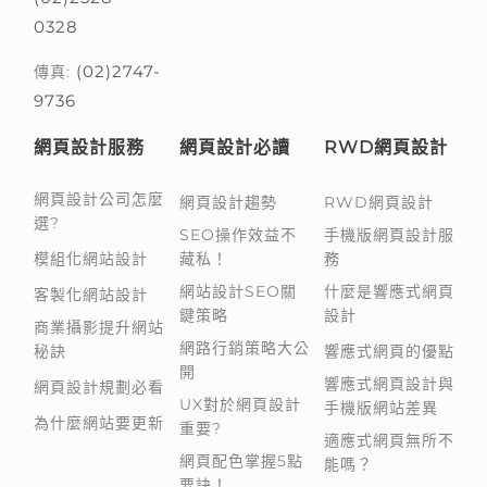
0328
(02)2747-
傳真:
9736
網頁設計服務
網頁設計必讀
RWD網頁設計
網頁設計公司怎麼
網頁設計趨勢
RWD網頁設計
選?
SEO操作效益不
手機版網頁設計服
模組化網站設計
藏私！
務
網站設計SEO關
什麼是響應式網頁
客製化網站設計
鍵策略
設計
商業攝影提升網站
網路行銷策略大公
秘訣
響應式網頁的優點
開
響應式網頁設計與
網頁設計規劃必看
UX對於網頁設計
手機版網站差異
為什麼網站要更新
重要?
適應式網頁無所不
網頁配色掌握5點
能嗎？
要訣！