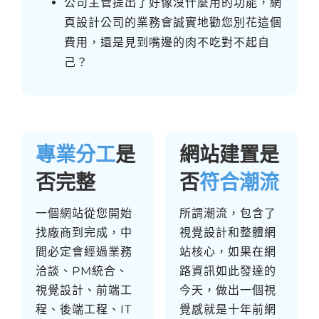
公司主管提出了好像沒什麼用的功能，網
頁設計公司的業務會誠實地勸您別花這個
費用，還是見到嘴邊的肉不吃對不起自
己？
專業分工
是
網站建置是
否完整
否
符合潮流
一個網站從您開始
所謂潮流，包含了
找廠商到完成，中
視覺設計和整體網
間必定會經過業務
站核心，如果在網
洽談、PM統合、
路資訊如此發達的
視覺設計、前端工
今天，做出一個視
程、後端工程、IT
覺感就是十年前網