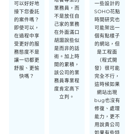
可以好好地
一些設計的
業務員，而
接下您委託
SOHO花點
不是放任自
的案件嗎？
時間研究也
己家的業務
即使可以，
可能架出一
在外面滿口
在過程中享
個有點樣子
胡謅說些似
受更好的服
的網站，但
是而非的話
務態度不是
是工程面
術。加上時
讓一切都更
（程式開
間的累積，
舒服、更愉
發）很可能
該公司的業
快嗎？
完全不行，
務員專業程
這時候如果
度肯定高下
網站出現
立判。
bug也沒有
修復、處理
能力，更不
用說貴公司
如果有些特