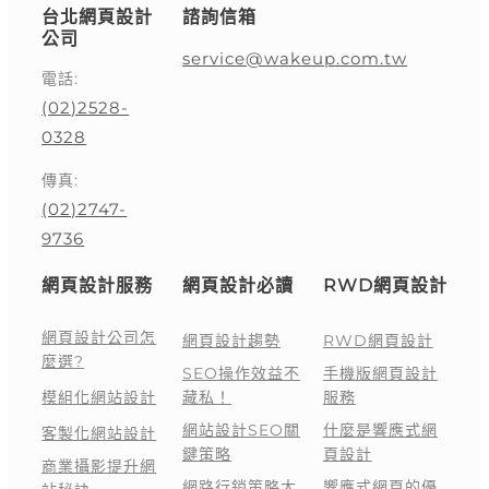
台北網頁設計
諮詢信箱
公司
service@wakeup.com.tw
電話:
(02)2528-
0328
傳真:
(02)2747-
9736
網頁設計服務
網頁設計必讀
RWD網頁設計
網頁設計公司怎
網頁設計趨勢
RWD網頁設計
麼選?
SEO操作效益不
手機版網頁設計
模組化網站設計
藏私！
服務
網站設計SEO關
什麼是響應式網
客製化網站設計
鍵策略
頁設計
商業攝影提升網
網路行銷策略大
響應式網頁的優