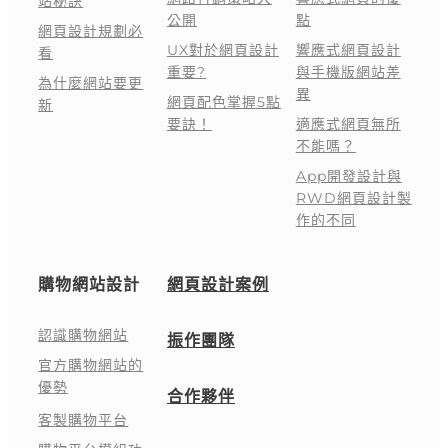
站秘訣
公開
點
網頁設計規劃必
UX對於網頁設計
響應式網頁設計
看
重要?
與手機版網站差
為什麼網站要更
異
網頁配色掌握5點
新
要訣！
適應式網頁無所
不能嗎？
App開發設計與
RWD網頁設計製
作的不同
購物網站設計
網頁設計案例
認識購物網站
振作團隊
官方購物網站的
優勢
合作夥伴
客製購物平台