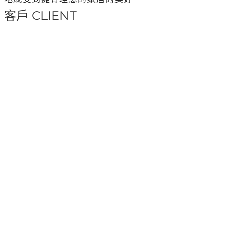
客戶 CLIENT
https://www.yuanshuo.com.tw/
建設・裝潢
明亮系
現代・簡約