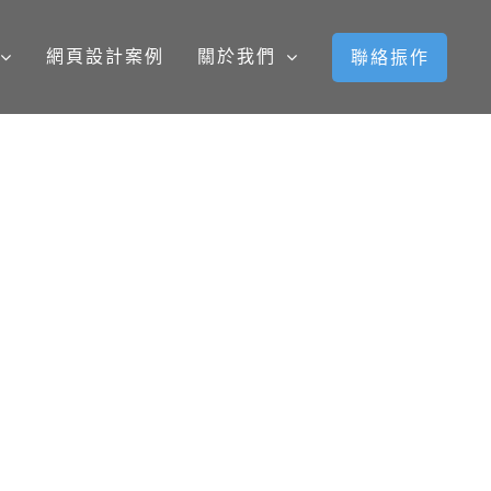
網頁設計案例
關於我們
聯絡振作
資源及力量，一同帶出“把愛送到最需要的地方”的共同理
及服務內容更加讓人印象深刻。 Donate 線上
直觀的使用界面設計。 使用者可一鍵快速捐款，也提供更近
且打造個人愛心車功能，可集合多總捐款項目，一目瞭然捐