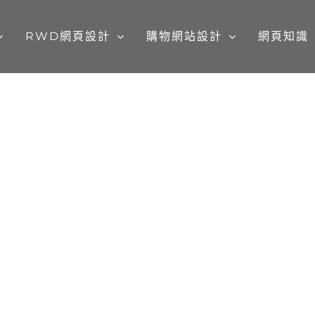
RWD網頁設計
購物網站設計
網頁知識
萬海航運慈善基金會
購物網站設計
Design Concept 設計理念 透過筆觸圓潤的溫馨插畫穿插於網頁中，替溫和的人文氣息增添了活潑的親
切感，呈現出萬海慈善結合不同領域、族群的
念。 萬海以桃粉色 #FF93A8 為基準，搭配紫色、黃色、藍色為輔助，讓用戶進入網站後即可感受到一
Learn More
份溫馨感，而非沉重嚴肅的地方。 字型以穩重制式的標準字萬海慈善專業卻不會嚴肅傳統的形象。
Motion Graphic 溫馨柔和的插畫風格 網頁設計風格以利用筆觸線條的插畫，在畫面中作點綴，不僅加
強了視覺表現張力，也能帶出情緒的感染力，使品牌形象
捐款 我們為萬海的線上捐款平台提供簡單、
一步「自訂金額」及「定期定額」捐款選擇。
贈總和及詳細資訊。 其他案例 > [...]