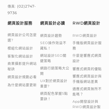
(02)2747-
傳真:
9736
網頁設計服務
網頁設計必讀
RWD網頁設計
網頁設計公司怎麼
網頁設計趨勢
RWD網頁設計
選?
SEO操作效益不
手機版網頁設計服
模組化網站設計
藏私！
務
網站設計SEO關
什麼是響應式網頁
客製化網站設計
鍵策略
設計
商業攝影提升網站
網路行銷策略大公
秘訣
響應式網頁的優點
開
響應式網頁設計與
網頁設計規劃必看
UX對於網頁設計
手機版網站差異
為什麼網站要更新
重要?
適應式網頁無所不
網頁配色掌握5點
能嗎？
要訣！
App開發設計與
RWD網頁設計製